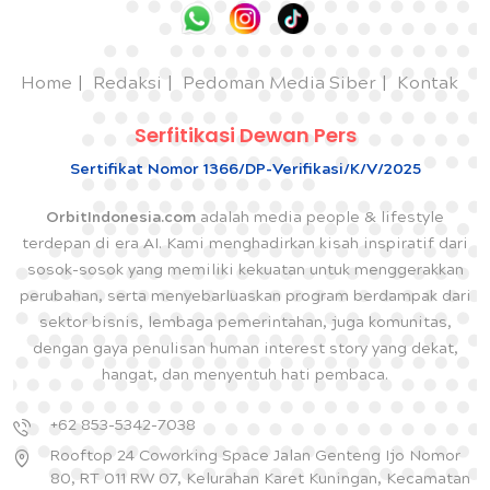
Home
Redaksi
Pedoman Media Siber
Kontak
Serfitikasi Dewan Pers
Sertifikat Nomor 1366/DP-Verifikasi/K/V/2025
OrbitIndonesia.com
adalah media people & lifestyle
terdepan di era AI. Kami menghadirkan kisah inspiratif dari
sosok-sosok yang memiliki kekuatan untuk menggerakkan
perubahan, serta menyebarluaskan program berdampak dari
sektor bisnis, lembaga pemerintahan, juga komunitas,
dengan gaya penulisan human interest story yang dekat,
hangat, dan menyentuh hati pembaca.
+62 853-5342-7038
Rooftop 24 Coworking Space Jalan Genteng Ijo Nomor
80, RT 011 RW 07, Kelurahan Karet Kuningan, Kecamatan