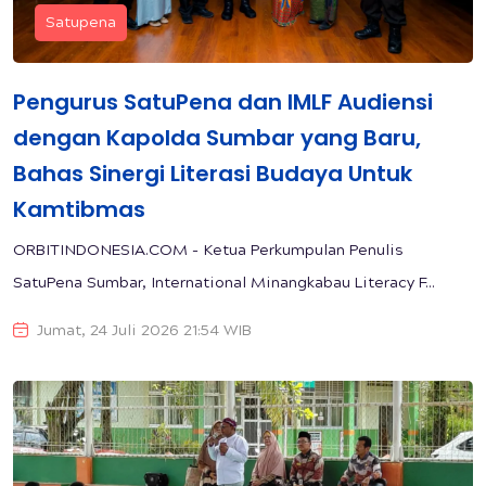
Satupena
Pengurus SatuPena dan IMLF Audiensi
dengan Kapolda Sumbar yang Baru,
Bahas Sinergi Literasi Budaya Untuk
Kamtibmas
ORBITINDONESIA.COM - Ketua Perkumpulan Penulis
SatuPena Sumbar, International Minangkabau Literacy F...
Jumat, 24 Juli 2026 21:54 WIB