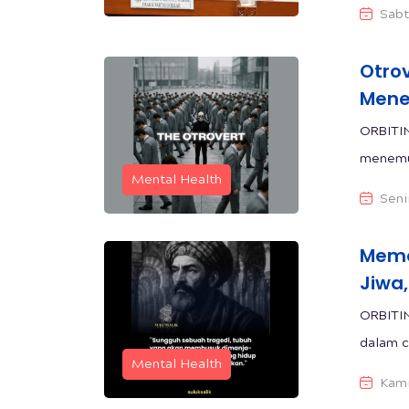
Sabt
Otrov
Mene
ORBITIN
menemuk
Mental Health
Seni
Mema
Jiwa
ORBITIN
dalam c
Mental Health
Kami