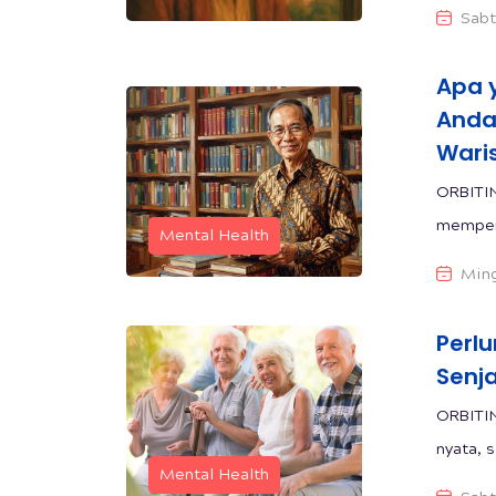
Sabt
Apa 
Anda
Wari
ORBITI
mempert
Mental Health
Ming
Perl
Senj
ORBITIN
nyata, 
Mental Health