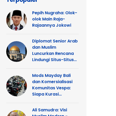
Pepih Nugraha: Olok-
olok Main Raja-
Rajaannya Jokowi
Diplomat Senior Arab
dan Muslim
Luncurkan Rencana
Lindungi Situs-Situs
Keagamaan Islam
dan Kristen di
Mods Mayday Bali
Yerusalem
dan Komersialisasi
Komunitas Vespa:
Siapa Kurasi
Panggung
Ali Samudra: Visi