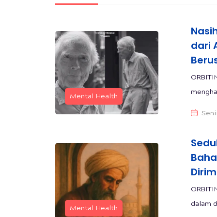
Nasi
dari
Beru
ORBITIN
menghan
Mental Health
Seni
Sedu
Baha
Diri
ORBITI
dalam d
Mental Health