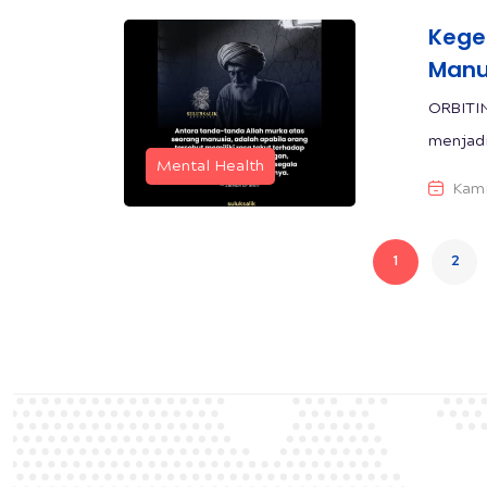
Kege
Manu
ORBITI
menjadi
Mental Health
Kami
1
2