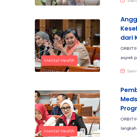
Sabt
Anggo
Kese
dari 
ORBITI
aspek p
Mental Health
Seni
Pemb
Meds
Progr
ORBITI
langkah
Mental Health