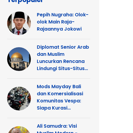
Pepih Nugraha: Olok-
olok Main Raja-
Rajaannya Jokowi
Diplomat Senior Arab
dan Muslim
Luncurkan Rencana
Lindungi Situs-Situs
Keagamaan Islam
dan Kristen di
Mods Mayday Bali
Yerusalem
dan Komersialisasi
Komunitas Vespa:
Siapa Kurasi
Panggung
Ali Samudra: Visi