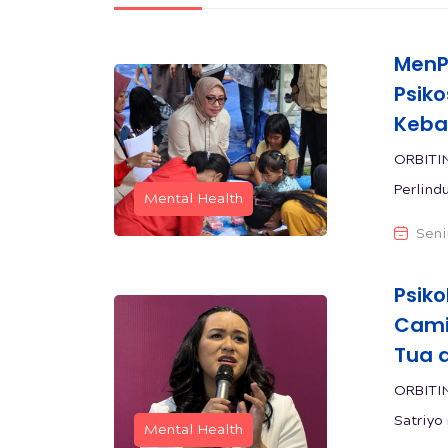
MenP
Psik
Keba
ORBITI
Perlind
Mental Health
Seni
Psik
Cami
Tua 
ORBITI
Satriyo
Mental Health