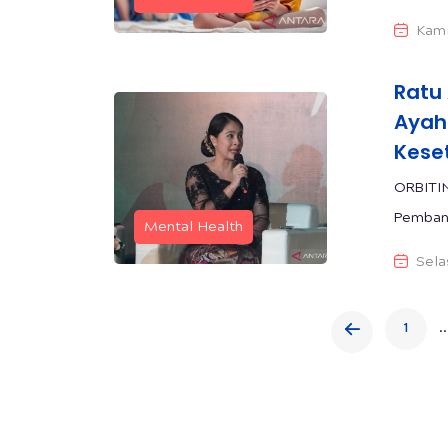
Kami
Ratu
Ayah
Kese
ORBITI
Pembang
Mental Health
Sela
..
1