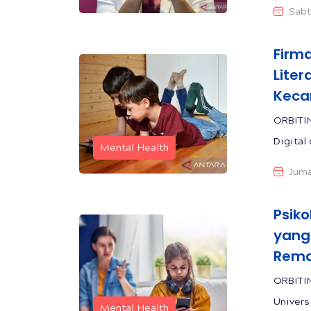
Sabt
Firm
Liter
Keca
ORBITI
Digital 
Mental Health
Juma
Psik
yang 
Rema
ORBITIN
Universi
Mental Health