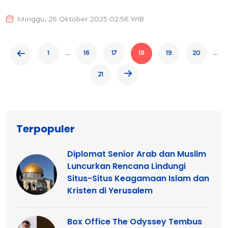
Minggu, 26 Oktober 2025 02:56 WIB
...
...
1
16
17
18
19
20
21
Terpopuler
Diplomat Senior Arab dan Muslim
Luncurkan Rencana Lindungi
Situs-Situs Keagamaan Islam dan
Kristen di Yerusalem
Box Office The Odyssey Tembus