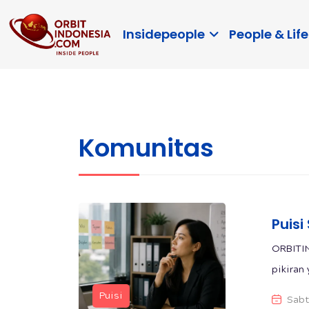
Insidepeople
People & Life
Komunitas
Puisi
ORBITIN
pikiran 
Puisi
Sabt