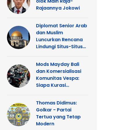
olok Main Raja-
Rajaannya Jokowi
Diplomat Senior Arab
dan Muslim
Luncurkan Rencana
Lindungi Situs-Situs
Keagamaan Islam
dan Kristen di
Mods Mayday Bali
Yerusalem
dan Komersialisasi
Komunitas Vespa:
Siapa Kurasi
Panggung
Thomas Didimus:
Golkar - Partai
Tertua yang Tetap
Modern