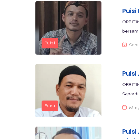
Puisi
ORBITIN
bersama
Puisi
Seni
Puisi
ORBITIN
Sapardi
Puisi
Ming
Puisi