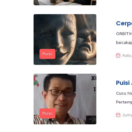
Cerp
ORBITIN
becakap
Puisi
Rabu
Puis
Cucu Na
Pertemp
Puisi
Juma