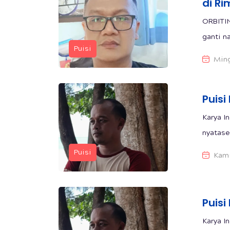
di R
ORBITIN
ganti na
Puisi
Ming
Puisi
Karya I
nyatase
Puisi
Kami
Puisi
Karya I