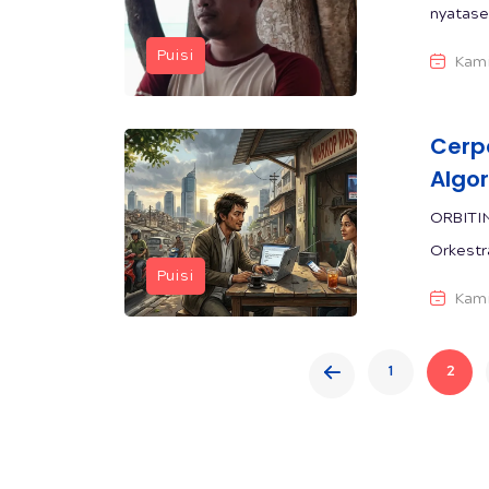
nyatase
Puisi
Kami
Cerp
Algo
ORBITIN
Orkestr
Puisi
Kami
1
2