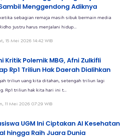
 Sambil Menggendong Adiknya
 ketika sebagian remaja masih sibuk bermain media
Ridho justru harus menjalani hidup...
t, 15 Mei 2026 14:42 WIB
i Kritik Polemik MBG, Afni Zulkifli
p Rp1 Triliun Hak Daerah Dialihkan
h triliun uang kita ditahan, setengah triliun lagi
. Rp1 triliun hak kita hari ini t...
n, 11 Mei 2026 07:29 WIB
siswa UGM Ini Ciptakan AI Kesehatan
al hingga Raih Juara Dunia