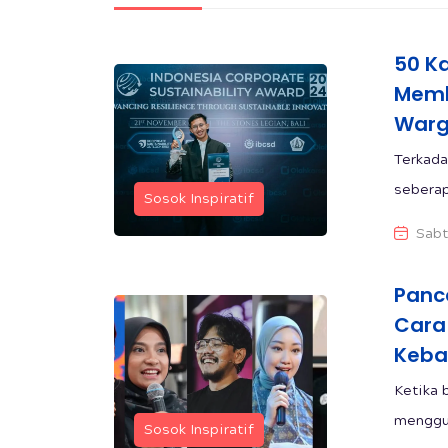
50 Ka
Memb
War
Terkada
seberapa
Sosok Inspiratif
Sabt
Panca
Cara
Keba
Ketika 
menggul
Sosok Inspiratif