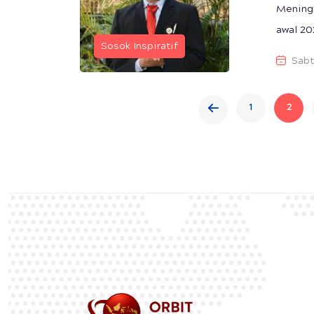
Meningk
awal 20
Sosok Inspiratif
Sabt
1
2