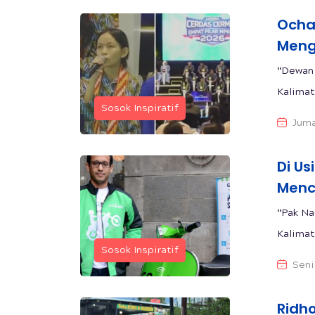
Ocha:
Mengo
“Dewan 
Kalimat
Sosok Inspiratif
Juma
Di Us
Menc
“Pak Na
Kalimat 
Sosok Inspiratif
Seni
Ridh