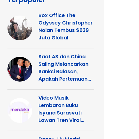
Box Office The
Odyssey Christopher
Nolan Tembus $639
Juta Global
Saat AS dan China
Saling Melancarkan
Sanksi Balasan,
Apakah Pertemuan
Trump dengan Xi
Terancam?
Video Musik
Lembaran Buku
Isyana Sarasvati
Lawan Tren Viral
TikTok