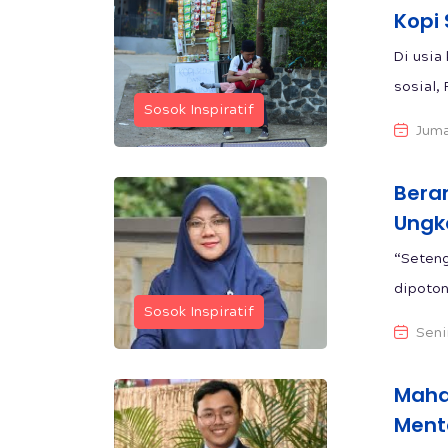
Kopi
Di usia
sosial, 
Sosok Inspiratif
Juma
Beran
Ungka
“Setenga
dipotong
Sosok Inspiratif
Seni
Maha
Ment