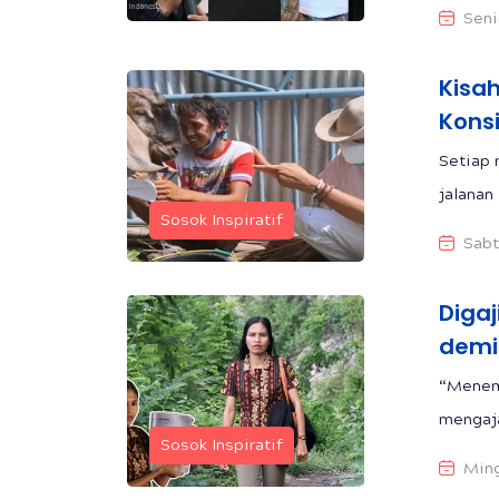
Seni
Kisah
Kons
Setiap
jalanan 
Sosok Inspiratif
Sabt
Diga
demi
“Menemb
mengajar
Sosok Inspiratif
Ming