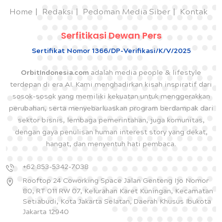
Home
Redaksi
Pedoman Media Siber
Kontak
Serfitikasi Dewan Pers
Sertifikat Nomor 1366/DP-Verifikasi/K/V/2025
OrbitIndonesia.com
adalah media people & lifestyle
terdepan di era AI. Kami menghadirkan kisah inspiratif dari
sosok-sosok yang memiliki kekuatan untuk menggerakkan
perubahan, serta menyebarluaskan program berdampak dari
sektor bisnis, lembaga pemerintahan, juga komunitas,
dengan gaya penulisan human interest story yang dekat,
hangat, dan menyentuh hati pembaca.
+62 853-5342-7038
Rooftop 24 Coworking Space Jalan Genteng Ijo Nomor
80, RT 011 RW 07, Kelurahan Karet Kuningan, Kecamatan
Setiabudi, Kota Jakarta Selatan, Daerah Khusus Ibukota
Jakarta 12940