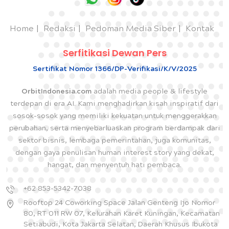
Home
Redaksi
Pedoman Media Siber
Kontak
Serfitikasi Dewan Pers
Sertifikat Nomor 1366/DP-Verifikasi/K/V/2025
OrbitIndonesia.com
adalah media people & lifestyle
terdepan di era AI. Kami menghadirkan kisah inspiratif dari
sosok-sosok yang memiliki kekuatan untuk menggerakkan
perubahan, serta menyebarluaskan program berdampak dari
sektor bisnis, lembaga pemerintahan, juga komunitas,
dengan gaya penulisan human interest story yang dekat,
hangat, dan menyentuh hati pembaca.
+62 853-5342-7038
Rooftop 24 Coworking Space Jalan Genteng Ijo Nomor
80, RT 011 RW 07, Kelurahan Karet Kuningan, Kecamatan
Setiabudi, Kota Jakarta Selatan, Daerah Khusus Ibukota