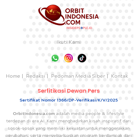
Ikuti Kami
Home
Redaksi
Pedoman Media Siber
Kontak
Serfitikasi Dewan Pers
Sertifikat Nomor 1366/DP-Verifikasi/K/V/2025
OrbitIndonesia.com
adalah media people & lifestyle
terdepan di era AI. Kami menghadirkan kisah inspiratif dari
sosok-sosok yang memiliki kekuatan untuk menggerakkan
perubahan, serta menyebarluaskan program berdampak dari