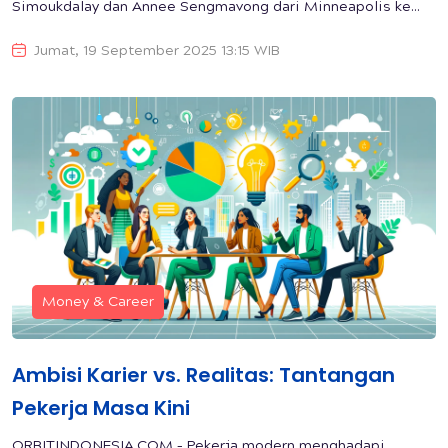
Simoukdalay dan Annee Sengmavong dari Minneapolis ke...
Jumat, 19 September 2025 13:15 WIB
Money & Career
Ambisi Karier vs. Realitas: Tantangan
Pekerja Masa Kini
ORBITINDONESIA.COM – Pekerja modern menghadapi