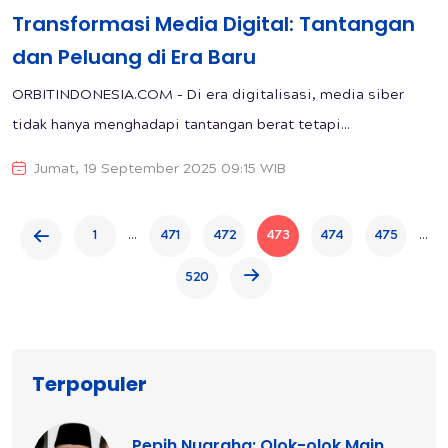
Transformasi Media Digital: Tantangan
dan Peluang di Era Baru
ORBITINDONESIA.COM – Di era digitalisasi, media siber
tidak hanya menghadapi tantangan berat tetapi...
Jumat, 19 September 2025 09:15 WIB
...
...
1
471
472
473
474
475
520
Terpopuler
Pepih Nugraha: Olok-olok Main