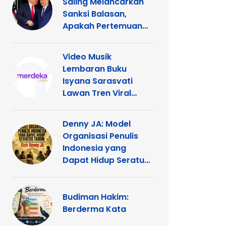
Saling Melancarkan
Sanksi Balasan,
Apakah Pertemuan
Trump dengan Xi
Terancam?
Video Musik
Lembaran Buku
Isyana Sarasvati
Lawan Tren Viral
TikTok
Denny JA: Model
Organisasi Penulis
Indonesia yang
Dapat Hidup Seratus
Tahun
Budiman Hakim:
Berderma Kata