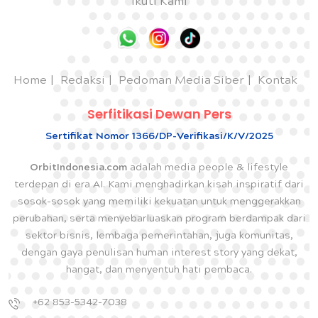
Ikuti Kami
Home
Redaksi
Pedoman Media Siber
Kontak
Serfitikasi Dewan Pers
Sertifikat Nomor 1366/DP-Verifikasi/K/V/2025
OrbitIndonesia.com
adalah media people & lifestyle
terdepan di era AI. Kami menghadirkan kisah inspiratif dari
sosok-sosok yang memiliki kekuatan untuk menggerakkan
perubahan, serta menyebarluaskan program berdampak dari
sektor bisnis, lembaga pemerintahan, juga komunitas,
dengan gaya penulisan human interest story yang dekat,
hangat, dan menyentuh hati pembaca.
+62 853-5342-7038