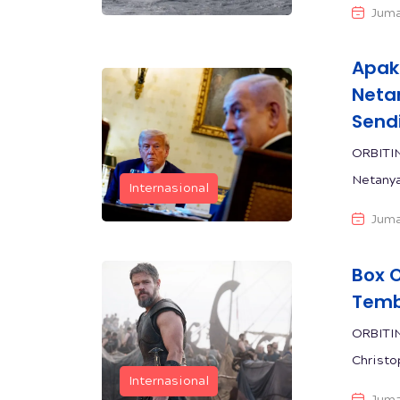
Juma
Apak
Neta
Sendi
ORBITIN
Netanya
Internasional
Juma
Box 
Temb
ORBITIN
Christo
Internasional