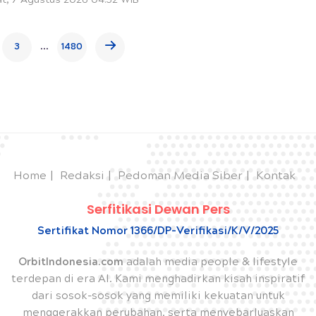
t, 7 Agustus 2026 04:52 WIB
...
3
1480
Home
Redaksi
Pedoman Media Siber
Kontak
Serfitikasi Dewan Pers
Sertifikat Nomor 1366/DP-Verifikasi/K/V/2025
OrbitIndonesia.com
adalah media people & lifestyle
terdepan di era AI. Kami menghadirkan kisah inspiratif
dari sosok-sosok yang memiliki kekuatan untuk
menggerakkan perubahan, serta menyebarluaskan