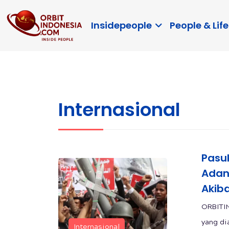
Insidepeople
People & Life
Internasional
Pasu
Adan
Akib
ORBITI
yang di
Internasional