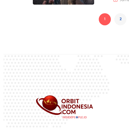
Juma
1
2