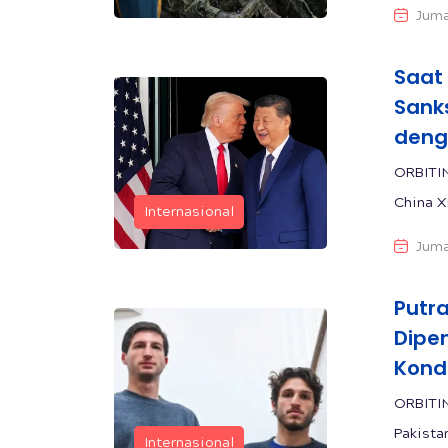
Juma
Saat
Sank
deng
ORBITI
China X
Internasional
Juma
Putr
Dipe
Kond
ORBITI
Pakistan
Internasional