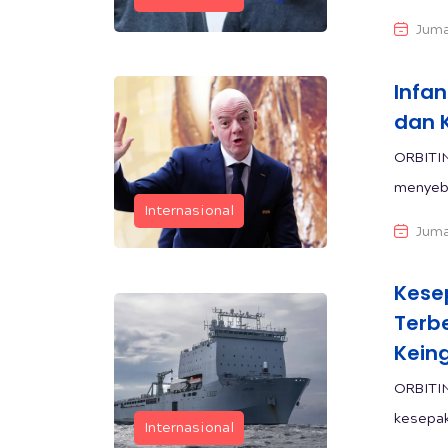
Juma
Infan
dan 
ORBITIN
menyebu
Internasional
Juma
Kese
Terb
Kein
ORBITI
kesepak
Internasional