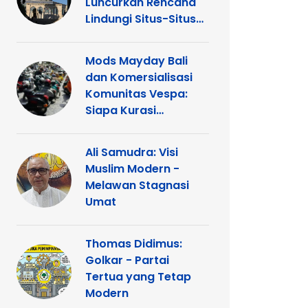
Luncurkan Rencana
Lindungi Situs-Situs
Keagamaan Islam
dan Kristen di
Mods Mayday Bali
Yerusalem
dan Komersialisasi
Komunitas Vespa:
Siapa Kurasi
Panggung
Ali Samudra: Visi
Muslim Modern -
Melawan Stagnasi
Umat
Thomas Didimus:
Golkar - Partai
Tertua yang Tetap
Modern