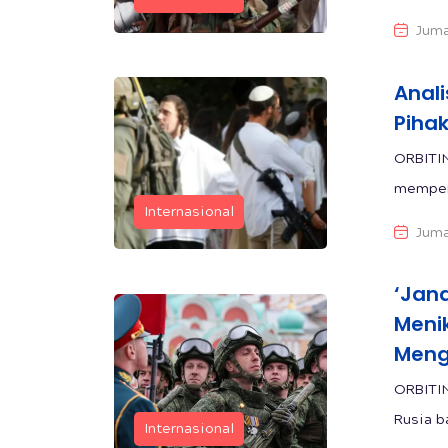
Juma
Anali
Pihak
ORBITIN
memperi
Internasional
Juma
‘Jan
Meni
Meng
ORBITIN
Rusia b
Internasional