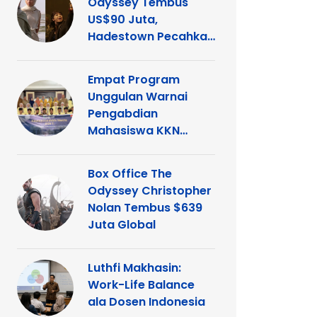
Odyssey Tembus
US$90 Juta,
Hadestown Pecahkan
Rekor
Empat Program
Unggulan Warnai
Pengabdian
Mahasiswa KKN
Tematik UNP di
Kelurahan Ganting
Box Office The
Odyssey Christopher
Nolan Tembus $639
Juta Global
Luthfi Makhasin:
Work-Life Balance
ala Dosen Indonesia