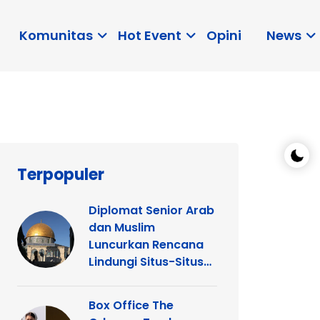
Komunitas
Hot Event
Opini
News
Terpopuler
Diplomat Senior Arab
dan Muslim
Luncurkan Rencana
Lindungi Situs-Situs
Keagamaan Islam
dan Kristen di
Box Office The
Yerusalem