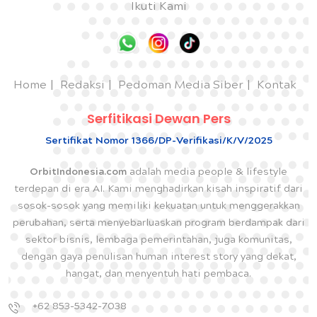
Ikuti Kami
Home
Redaksi
Pedoman Media Siber
Kontak
Serfitikasi Dewan Pers
Sertifikat Nomor 1366/DP-Verifikasi/K/V/2025
OrbitIndonesia.com
adalah media people & lifestyle
terdepan di era AI. Kami menghadirkan kisah inspiratif dari
sosok-sosok yang memiliki kekuatan untuk menggerakkan
perubahan, serta menyebarluaskan program berdampak dari
sektor bisnis, lembaga pemerintahan, juga komunitas,
dengan gaya penulisan human interest story yang dekat,
hangat, dan menyentuh hati pembaca.
+62 853-5342-7038