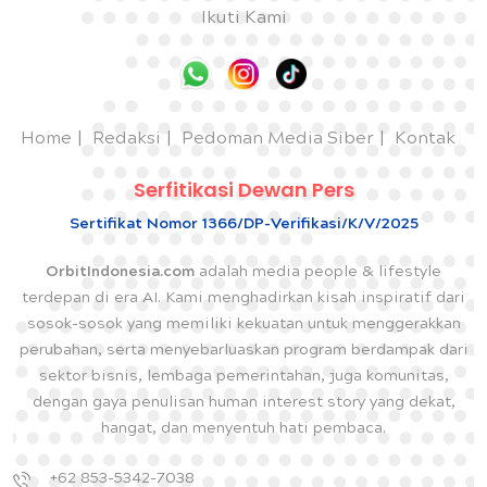
Ikuti Kami
Home
Redaksi
Pedoman Media Siber
Kontak
Serfitikasi Dewan Pers
Sertifikat Nomor 1366/DP-Verifikasi/K/V/2025
OrbitIndonesia.com
adalah media people & lifestyle
terdepan di era AI. Kami menghadirkan kisah inspiratif dari
sosok-sosok yang memiliki kekuatan untuk menggerakkan
perubahan, serta menyebarluaskan program berdampak dari
sektor bisnis, lembaga pemerintahan, juga komunitas,
dengan gaya penulisan human interest story yang dekat,
hangat, dan menyentuh hati pembaca.
+62 853-5342-7038