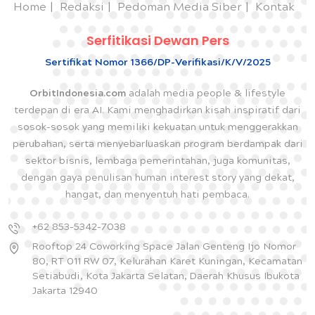
Home
Redaksi
Pedoman Media Siber
Kontak
Serfitikasi Dewan Pers
Sertifikat Nomor 1366/DP-Verifikasi/K/V/2025
OrbitIndonesia.com
adalah media people & lifestyle
terdepan di era AI. Kami menghadirkan kisah inspiratif dari
sosok-sosok yang memiliki kekuatan untuk menggerakkan
perubahan, serta menyebarluaskan program berdampak dari
sektor bisnis, lembaga pemerintahan, juga komunitas,
dengan gaya penulisan human interest story yang dekat,
hangat, dan menyentuh hati pembaca.
+62 853-5342-7038
Rooftop 24 Coworking Space Jalan Genteng Ijo Nomor
80, RT 011 RW 07, Kelurahan Karet Kuningan, Kecamatan
Setiabudi, Kota Jakarta Selatan, Daerah Khusus Ibukota
Jakarta 12940