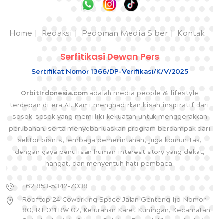
Home
Redaksi
Pedoman Media Siber
Kontak
Serfitikasi Dewan Pers
Sertifikat Nomor 1366/DP-Verifikasi/K/V/2025
OrbitIndonesia.com
adalah media people & lifestyle
terdepan di era AI. Kami menghadirkan kisah inspiratif dari
sosok-sosok yang memiliki kekuatan untuk menggerakkan
perubahan, serta menyebarluaskan program berdampak dari
sektor bisnis, lembaga pemerintahan, juga komunitas,
dengan gaya penulisan human interest story yang dekat,
hangat, dan menyentuh hati pembaca.
+62 853-5342-7038
Rooftop 24 Coworking Space Jalan Genteng Ijo Nomor
80, RT 011 RW 07, Kelurahan Karet Kuningan, Kecamatan