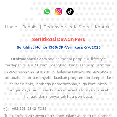
Home
Redaksi
Pedoman Media Siber
Kontak
Serfitikasi Dewan Pers
Sertifikat Nomor 1366/DP-Verifikasi/K/V/2025
OrbitIndonesia.com
adalah media people & lifestyle
terdepan di era AI. Kami menghadirkan kisah inspiratif dari
sosok-sosok yang memiliki kekuatan untuk menggerakkan
perubahan, serta menyebarluaskan program berdampak dari
sektor bisnis, lembaga pemerintahan, juga komunitas,
dengan gaya penulisan human interest story yang dekat,
hangat, dan menyentuh hati pembaca.
+62 853-5342-7038
Rooftop 24 Coworking Space Jalan Genteng Ijo Nomor