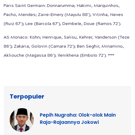
Paris Saint Germain: Donnarumma; Hakimi, Marquinhos,
Pacho, Mendes; Zaire-Emery (Mayulu 88'), Vitinha, Neves
(Ruiz 67'); Lee (Barcola 67'), Dembele, Doue (Ramos 72').
AS Monaco: Kohn; Henrique, Salisu, Kehrer, Vanderson (Teze
86'); Zakaria, Golovin (Camara 72'); Ben Seghir, Minamino,
Akliouche (Magassa 86'); Ilenikhena (Embolo 72'). ***
Terpopuler
Pepih Nugraha: Olok-olok Main
Raja-Rajaannya Jokowi