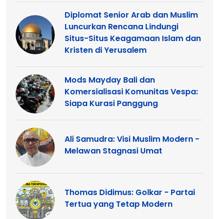
Diplomat Senior Arab dan Muslim
Luncurkan Rencana Lindungi
Situs-Situs Keagamaan Islam dan
Kristen di Yerusalem
Mods Mayday Bali dan
Komersialisasi Komunitas Vespa:
Siapa Kurasi Panggung
Ali Samudra: Visi Muslim Modern -
Melawan Stagnasi Umat
Thomas Didimus: Golkar - Partai
Tertua yang Tetap Modern