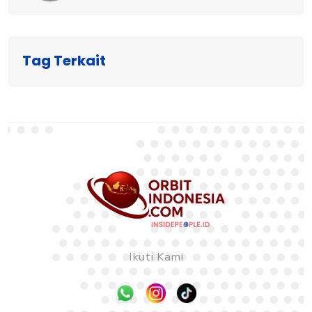
Tag Terkait
Ikuti Kami