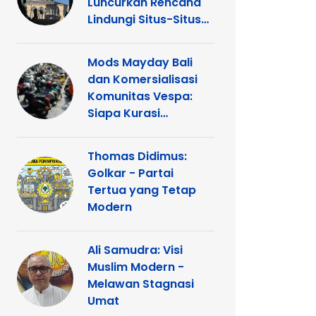
Luncurkan Rencana
Lindungi Situs-Situs
Keagamaan Islam
dan Kristen di
Mods Mayday Bali
Yerusalem
dan Komersialisasi
Komunitas Vespa:
Siapa Kurasi
Panggung
Thomas Didimus:
Golkar - Partai
Tertua yang Tetap
Modern
Ali Samudra: Visi
Muslim Modern -
Melawan Stagnasi
Umat