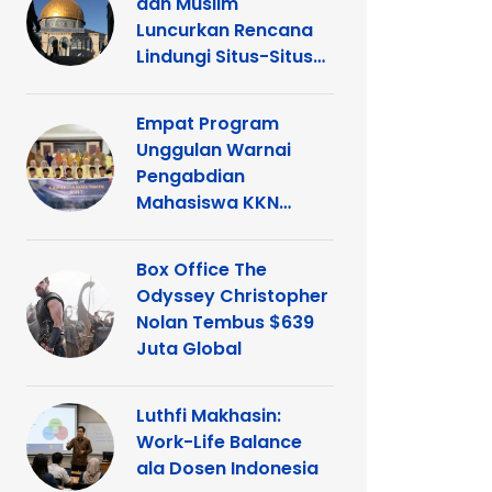
dan Muslim
Luncurkan Rencana
Lindungi Situs-Situs
Keagamaan Islam
dan Kristen di
Empat Program
Yerusalem
Unggulan Warnai
Pengabdian
Mahasiswa KKN
Tematik UNP di
Kelurahan Ganting
Box Office The
Odyssey Christopher
Nolan Tembus $639
Juta Global
Luthfi Makhasin:
Work-Life Balance
ala Dosen Indonesia