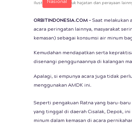
Nasional
Ilustrasi AMDK untuk hajatan dan perayaan lainny
ORBITINDONESIA.COM -
Saat melakukan a
acara peringatan lainnya, masyarakat se
kemasan) sebagai konsumsi air minum bag
Kemudahan mendapatkan serta keprakti
disenangi penggunaannya di kalangan ma
Apalagi, si empunya acara juga tidak perl
menggunakan AMDK ini.
Seperti pengakuan Ratna yang baru-baru 
yang tinggal di daerah Cisalak, Depok, i
minum dalam kemasan di acara pernikahan