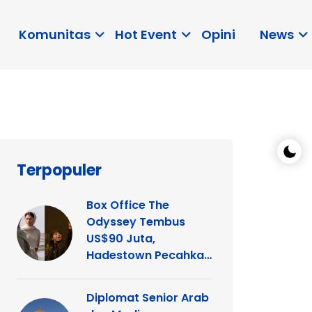
Komunitas
Hot Event
Opini
News
Terpopuler
Box Office The
Odyssey Tembus
US$90 Juta,
Hadestown Pecahkan
Rekor
Diplomat Senior Arab