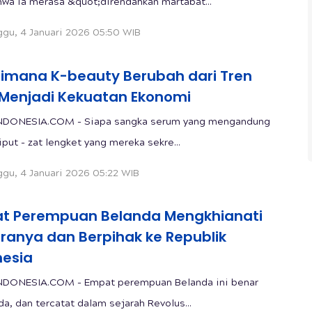
wa ia merasa &quot;direndahkan martabat...
gu, 4 Januari 2026 05:50 WIB
imana K-beauty Berubah dari Tren
l Menjadi Kekuatan Ekonomi
NDONESIA.COM - Siapa sangka serum yang mengandung
iput - zat lengket yang mereka sekre...
gu, 4 Januari 2026 05:22 WIB
t Perempuan Belanda Mengkhianati
ranya dan Berpihak ke Republik
nesia
NDONESIA.COM - Empat perempuan Belanda ini benar
da, dan tercatat dalam sejarah Revolus...