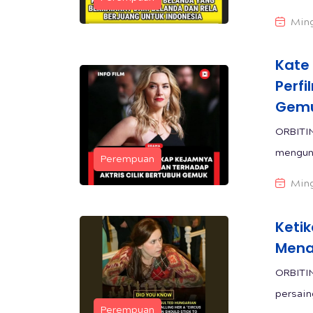
Ming
Kate
Perfi
Gem
ORBITIN
mengung
Perempuan
Ming
Keti
Mena
ORBITIN
persain
Perempuan