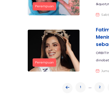
&quot;m
Perempuan
Sabt
Fati
Meni
seba
ORBITI
dinobat
Perempuan
Juma
...
1
2