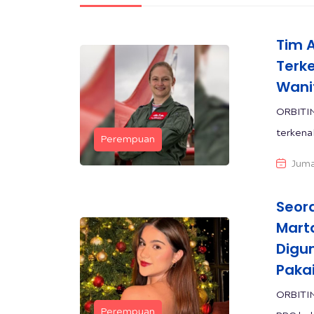
Tim 
Terk
Wani
ORBITIN
terkenal
Perempuan
Juma
Seor
Marta
Digu
Paka
ORBITI
Perempuan