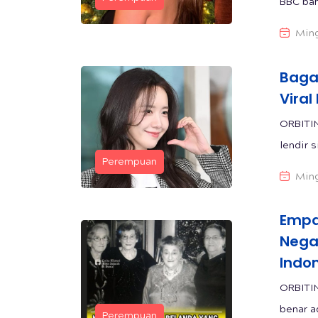
BBC bah
Ming
Baga
Vira
ORBITI
lendir s
Perempuan
Ming
Empa
Nega
Indo
ORBITI
benar a
Perempuan