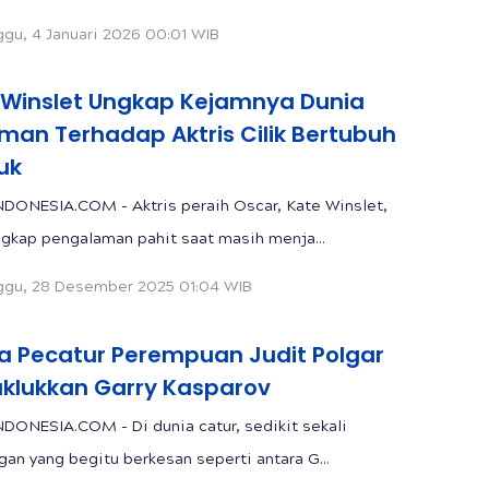
gu, 4 Januari 2026 00:01 WIB
 Winslet Ungkap Kejamnya Dunia
lman Terhadap Aktris Cilik Bertubuh
uk
DONESIA.COM - Aktris peraih Oscar, Kate Winslet,
kap pengalaman pahit saat masih menja...
gu, 28 Desember 2025 01:04 WIB
ka Pecatur Perempuan Judit Polgar
klukkan Garry Kasparov
DONESIA.COM - Di dunia catur, sedikit sekali
gan yang begitu berkesan seperti antara G...