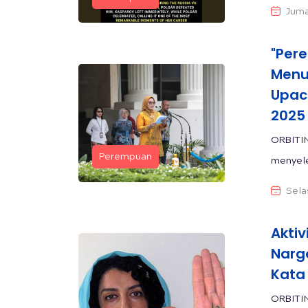
Juma
"Per
Menu
Upac
2025
ORBITI
Perempuan
menyele
Sela
Akti
Narg
Kata
ORBITI