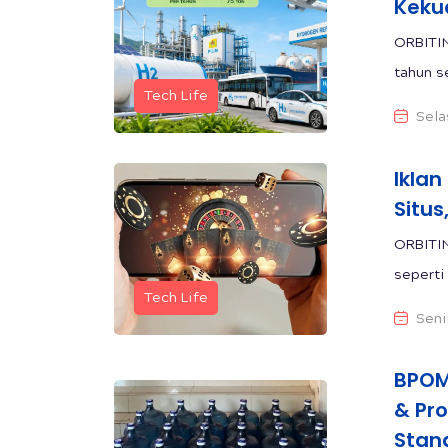
Keku
ORBITIN
tahun s
Tech Life
Sela
Iklan
Situs
ORBITINDONESIA.CO
seperti 
Tech Life
Seni
BPOM
& Pr
Stand