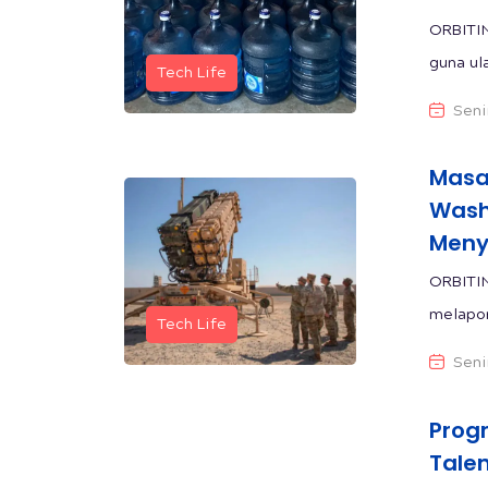
ORBITI
guna ul
Tech Life
Seni
Masa
Wash
Meny
ORBITIN
melapor
Tech Life
Seni
Progr
Tale