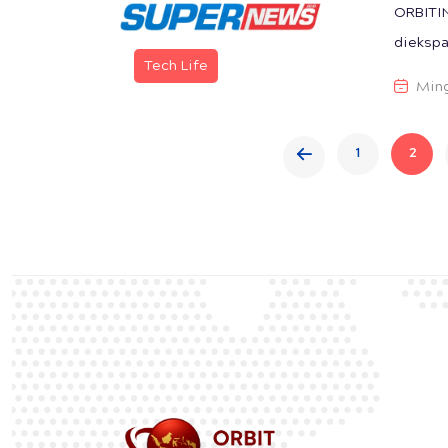
ORBITIN
diekspa
Tech Life
Ming
1
2