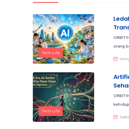
Leda
Trans
ORBITI
orang b
Tech Life
Ming
Artif
Sehar
ORBITIN
kehidup
Tech Life
Sabt