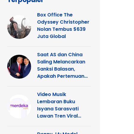
Box Office The
Odyssey Christopher
Nolan Tembus $639
Juta Global
Saat AS dan China
Saling Melancarkan
Sanksi Balasan,
Apakah Pertemuan
Trump dengan Xi
Terancam?
Video Musik
Lembaran Buku
Isyana Sarasvati
Lawan Tren Viral
TikTok