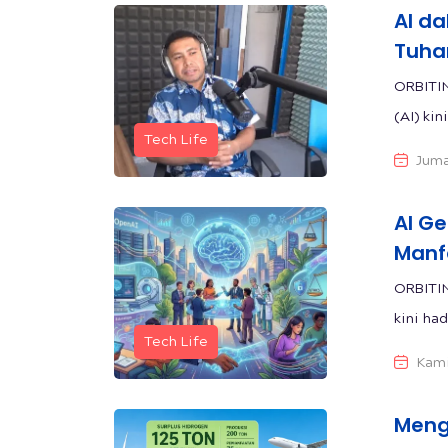
AI da
Tuha
ORBITIN
(AI) ki
Tech Life
Juma
AI G
Manfa
ORBITIN
kini had
Tech Life
Kami
Meng