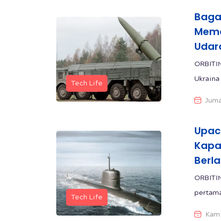
Bagai
Mema
Udar
ORBITIN
Ukraina
Tech Life
Juma
Upac
Kapa
Berl
ORBITI
pertama
Tech Life
Kami