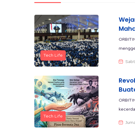
Wejan
Maha
ORBITIN
menggem
Tech Life
Sabt
Revol
Buata
ORBITI
kecerda
Tech Life
Juma