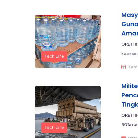
Masy
Guna
Aman
ORBITI
keamana
Tech Life
Kami
Milit
Penc
Ting
ORBITI
80% rud
Tech Life