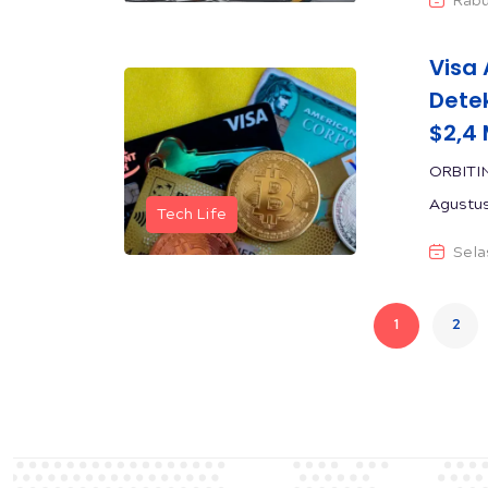
Rabu
Visa
Detek
$2,4 
ORBITI
Agustus
Tech Life
Sela
1
2