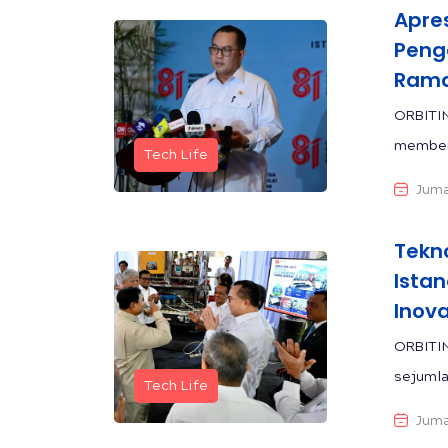
Apres
Peng
Rama
ORBITI
memberi
Tech Life
Juma
Tekn
Istan
Inova
ORBITI
sejumla
Tech Life
Juma