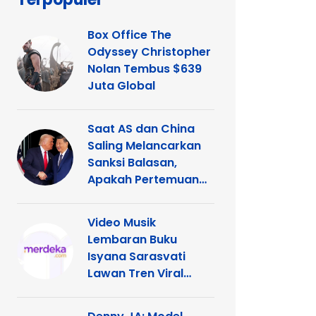
Box Office The
Odyssey Christopher
Nolan Tembus $639
Juta Global
Saat AS dan China
Saling Melancarkan
Sanksi Balasan,
Apakah Pertemuan
Trump dengan Xi
Terancam?
Video Musik
Lembaran Buku
Isyana Sarasvati
Lawan Tren Viral
TikTok