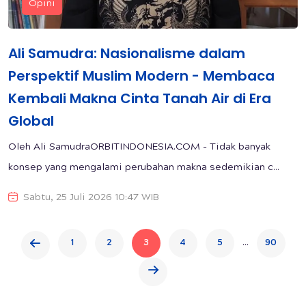
Opini
Ali Samudra: Nasionalisme dalam
Perspektif Muslim Modern - Membaca
Kembali Makna Cinta Tanah Air di Era
Global
Oleh Ali SamudraORBITINDONESIA.COM - Tidak banyak
konsep yang mengalami perubahan makna sedemikian c...
Sabtu, 25 Juli 2026 10:47 WIB
...
1
2
3
4
5
90