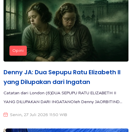
Opini
Denny JA: Dua Sepupu Ratu Elizabeth II
yang Dilupakan dari Ingatan
Catatan dari London (6)DUA SEPUPU RATU ELIZABETH II
YANG DILUPAKAN DARI INGATANOleh Denny JAORBITIND...
Senin, 27 Juli 2026 11:50 WIB