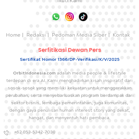
Ikuti Kami
Home
Redaksi
Pedoman Media Siber
Kontak
Serfitikasi Dewan Pers
Sertifikat Nomor 1366/DP-Verifikasi/K/V/2025
OrbitIndonesia.com
adalah media people & lifestyle
terdepan di era AI. Kami menghadirkan kisah inspiratif dari
sosok-sosok yang memiliki kekuatan untuk menggerakkan
perubahan, serta menyebarluaskan program berdampak dari
sektor bisnis, lembaga pemerintahan, juga komunitas,
dengan gaya penulisan human interest story yang dekat,
hangat, dan menyentuh hati pembaca.
+62 853-5342-7038