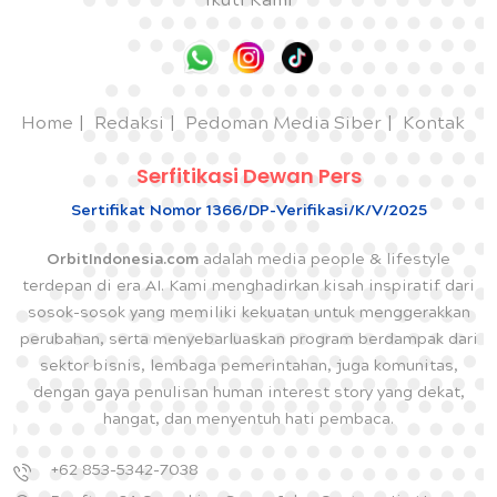
Ikuti Kami
Home
Redaksi
Pedoman Media Siber
Kontak
Serfitikasi Dewan Pers
Sertifikat Nomor 1366/DP-Verifikasi/K/V/2025
OrbitIndonesia.com
adalah media people & lifestyle
terdepan di era AI. Kami menghadirkan kisah inspiratif dari
sosok-sosok yang memiliki kekuatan untuk menggerakkan
perubahan, serta menyebarluaskan program berdampak dari
sektor bisnis, lembaga pemerintahan, juga komunitas,
dengan gaya penulisan human interest story yang dekat,
hangat, dan menyentuh hati pembaca.
+62 853-5342-7038