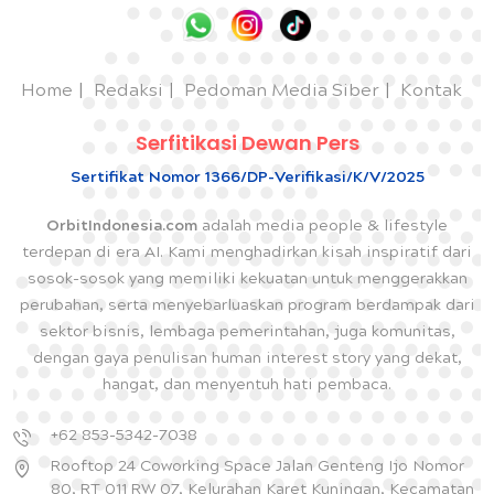
Home
Redaksi
Pedoman Media Siber
Kontak
Serfitikasi Dewan Pers
Sertifikat Nomor 1366/DP-Verifikasi/K/V/2025
OrbitIndonesia.com
adalah media people & lifestyle
terdepan di era AI. Kami menghadirkan kisah inspiratif dari
sosok-sosok yang memiliki kekuatan untuk menggerakkan
perubahan, serta menyebarluaskan program berdampak dari
sektor bisnis, lembaga pemerintahan, juga komunitas,
dengan gaya penulisan human interest story yang dekat,
hangat, dan menyentuh hati pembaca.
+62 853-5342-7038
Rooftop 24 Coworking Space Jalan Genteng Ijo Nomor
80, RT 011 RW 07, Kelurahan Karet Kuningan, Kecamatan