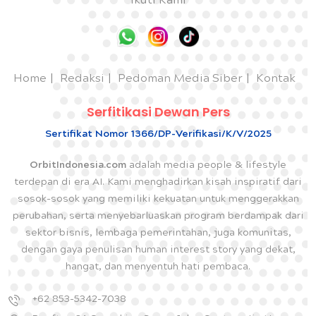
Ikuti Kami
Home
Redaksi
Pedoman Media Siber
Kontak
Serfitikasi Dewan Pers
Sertifikat Nomor 1366/DP-Verifikasi/K/V/2025
OrbitIndonesia.com
adalah media people & lifestyle
terdepan di era AI. Kami menghadirkan kisah inspiratif dari
sosok-sosok yang memiliki kekuatan untuk menggerakkan
perubahan, serta menyebarluaskan program berdampak dari
sektor bisnis, lembaga pemerintahan, juga komunitas,
dengan gaya penulisan human interest story yang dekat,
hangat, dan menyentuh hati pembaca.
+62 853-5342-7038