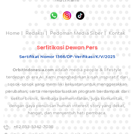
Ikuti Kami
Home
Redaksi
Pedoman Media Siber
Kontak
Serfitikasi Dewan Pers
Sertifikat Nomor 1366/DP-Verifikasi/K/V/2025
OrbitIndonesia.com
adalah media people & lifestyle
terdepan di era AI. Kami menghadirkan kisah inspiratif dari
sosok-sosok yang memiliki kekuatan untuk menggerakkan
perubahan, serta menyebarluaskan program berdampak dari
sektor bisnis, lembaga pemerintahan, juga komunitas,
dengan gaya penulisan human interest story yang dekat,
hangat, dan menyentuh hati pembaca.
+62 853-5342-7038