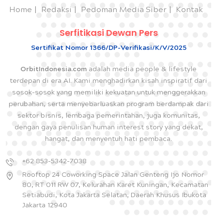
Home
Redaksi
Pedoman Media Siber
Kontak
Serfitikasi Dewan Pers
Sertifikat Nomor 1366/DP-Verifikasi/K/V/2025
OrbitIndonesia.com
adalah media people & lifestyle
terdepan di era AI. Kami menghadirkan kisah inspiratif dari
sosok-sosok yang memiliki kekuatan untuk menggerakkan
perubahan, serta menyebarluaskan program berdampak dari
sektor bisnis, lembaga pemerintahan, juga komunitas,
dengan gaya penulisan human interest story yang dekat,
hangat, dan menyentuh hati pembaca.
+62 853-5342-7038
Rooftop 24 Coworking Space Jalan Genteng Ijo Nomor
80, RT 011 RW 07, Kelurahan Karet Kuningan, Kecamatan
Setiabudi, Kota Jakarta Selatan, Daerah Khusus Ibukota
Jakarta 12940