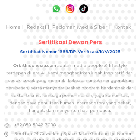
Home
Redaksi
Pedoman Media Siber
Kontak
Serfitikasi Dewan Pers
Sertifikat Nomor 1366/DP-Verifikasi/K/V/2025
OrbitIndonesia.com
adalah media people & lifestyle
terdepan di era AI. Kami menghadirkan kisah inspiratif dari
sosok-sosok yang memiliki kekuatan untuk menggerakkan
perubahan, serta menyebarluaskan program berdampak dari
sektor bisnis, lembaga pemerintahan, juga komunitas,
dengan gaya penulisan human interest story yang dekat,
hangat, dan menyentuh hati pembaca.
+62 853-5342-7038
Rooftop 24 Coworking Space Jalan Genteng Ijo Nomor