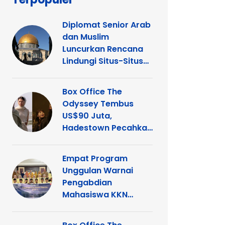
Diplomat Senior Arab
dan Muslim
Luncurkan Rencana
Lindungi Situs-Situs
Keagamaan Islam
dan Kristen di
Box Office The
Yerusalem
Odyssey Tembus
US$90 Juta,
Hadestown Pecahkan
Rekor
Empat Program
Unggulan Warnai
Pengabdian
Mahasiswa KKN
Tematik UNP di
Kelurahan Ganting