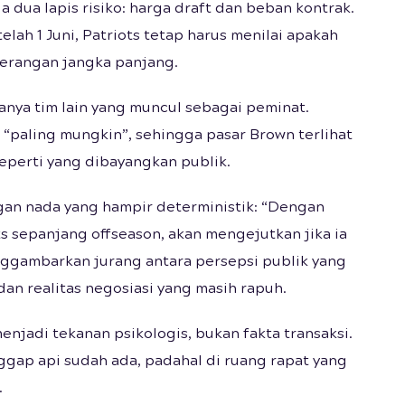
da dua lapis risiko: harga draft dan beban kontrak.
telah 1 Juni, Patriots tetap harus menilai apakah
serangan jangka panjang.
ya tim lain yang muncul sebagai peminat.
 “paling mungkin”, sehingga pasar Brown terlihat
eperti yang dibayangkan publik.
an nada yang hampir deterministik: “Dengan
ts sepanjang offseason, akan mengejutkan jika ia
nggambarkan jurang antara persepsi publik yang
n realitas negosiasi yang masih rapuh.
njadi tekanan psikologis, bukan fakta transaksi.
ggap api sudah ada, padahal di ruang rapat yang
.