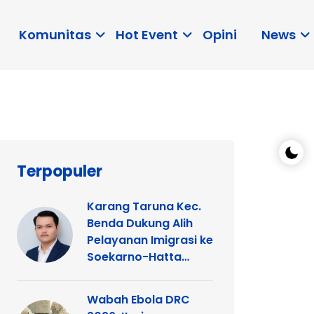
Komunitas
Hot Event
Opini
News
Terpopuler
Karang Taruna Kec.
Benda Dukung Alih
Pelayanan Imigrasi ke
Soekarno-Hatta
Demi Kemudahan
Warga
Wabah Ebola DRC