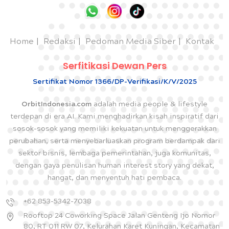
Home
Redaksi
Pedoman Media Siber
Kontak
Serfitikasi Dewan Pers
Sertifikat Nomor 1366/DP-Verifikasi/K/V/2025
OrbitIndonesia.com
adalah media people & lifestyle
terdepan di era AI. Kami menghadirkan kisah inspiratif dari
sosok-sosok yang memiliki kekuatan untuk menggerakkan
perubahan, serta menyebarluaskan program berdampak dari
sektor bisnis, lembaga pemerintahan, juga komunitas,
dengan gaya penulisan human interest story yang dekat,
hangat, dan menyentuh hati pembaca.
+62 853-5342-7038
Rooftop 24 Coworking Space Jalan Genteng Ijo Nomor
80, RT 011 RW 07, Kelurahan Karet Kuningan, Kecamatan