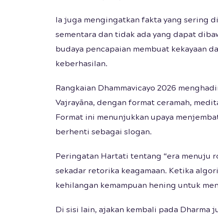
Ia juga mengingatkan fakta yang sering d
sementara dan tidak ada yang dapat dibawa
budaya pencapaian membuat kekayaan dan
keberhasilan.
Rangkaian Dhammavicayo 2026 menghadirk
Vajrayāna, dengan format ceramah, meditas
Format ini menunjukkan upaya menjembat
berhenti sebagai slogan.
Peringatan Hartati tentang “era menuju ro
sekadar retorika keagamaan. Ketika algo
kehilangan kemampuan hening untuk menil
Di sisi lain, ajakan kembali pada Dharma j