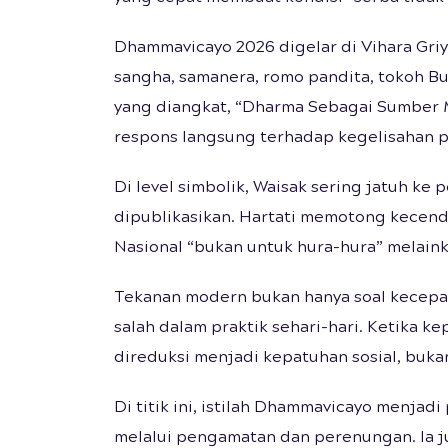
Dhammavicayo 2026 digelar di Vihara Griy
sangha, samanera, romo pandita, tokoh Bu
yang diangkat, “Dharma Sebagai Sumber M
respons langsung terhadap kegelisahan p
Di level simbolik, Waisak sering jatuh ke
dipublikasikan. Hartati memotong kecend
Nasional “bukan untuk hura-hura” melain
Tekanan modern bukan hanya soal kecepata
salah dalam praktik sehari-hari. Ketika k
direduksi menjadi kepatuhan sosial, buka
Di titik ini, istilah Dhammavicayo menja
melalui pengamatan dan perenungan. Ia ju