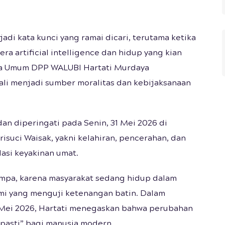
adi kata kunci yang ramai dicari, terutama ketika
a artificial intelligence dan hidup yang kian
tua Umum DPP WALUBI Hartati Murdaya
i menjadi sumber moralitas dan kebijaksanaan
n diperingati pada Senin, 31 Mei 2026 di
isuci Waisak, yakni kelahiran, pencerahan, dan
asi keyakinan umat.
ampa, karena masyarakat sedang hidup dalam
mi yang menguji ketenangan batin. Dalam
ei 2026, Hartati menegaskan bahwa perubahan
 pasti” bagi manusia modern.