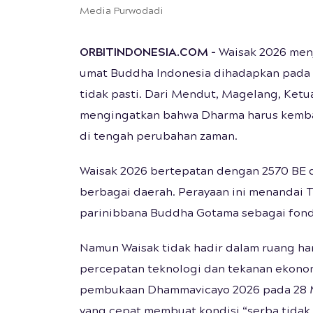
Media Purwodadi
ORBITINDONESIA.COM –
Waisak 2026 menj
umat Buddha Indonesia dihadapkan pada er
tidak pasti. Dari Mendut, Magelang, Ke
mengingatkan bahwa Dharma harus kembal
di tengah perubahan zaman.
Waisak 2026 bertepatan dengan 2570 BE da
berbagai daerah. Perayaan ini menandai Tr
parinibbana Buddha Gotama sebagai fond
Namun Waisak tidak hadir dalam ruang h
percepatan teknologi dan tekanan ekono
pembukaan Dhammavicayo 2026 pada 28 M
yang cepat membuat kondisi “serba tidak