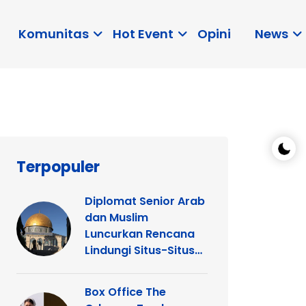
Komunitas
Hot Event
Opini
News
Terpopuler
Diplomat Senior Arab
dan Muslim
Luncurkan Rencana
Lindungi Situs-Situs
Keagamaan Islam
dan Kristen di
Box Office The
Yerusalem