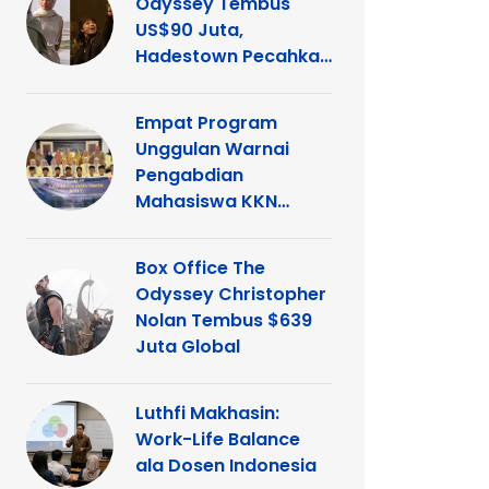
Odyssey Tembus
US$90 Juta,
Hadestown Pecahkan
Rekor
Empat Program
Unggulan Warnai
Pengabdian
Mahasiswa KKN
Tematik UNP di
Kelurahan Ganting
Box Office The
Odyssey Christopher
Nolan Tembus $639
Juta Global
Luthfi Makhasin:
Work-Life Balance
ala Dosen Indonesia