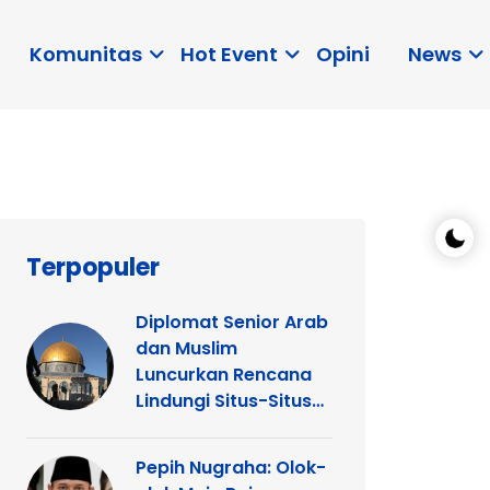
Komunitas
Hot Event
Opini
News
Terpopuler
Diplomat Senior Arab
dan Muslim
Luncurkan Rencana
Lindungi Situs-Situs
Keagamaan Islam
dan Kristen di
Pepih Nugraha: Olok-
Yerusalem