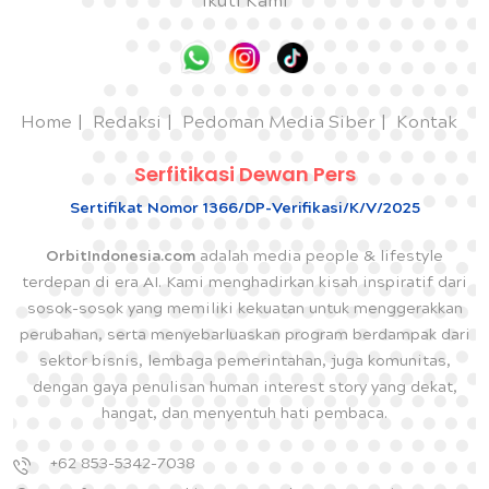
Ikuti Kami
Home
Redaksi
Pedoman Media Siber
Kontak
Serfitikasi Dewan Pers
Sertifikat Nomor 1366/DP-Verifikasi/K/V/2025
OrbitIndonesia.com
adalah media people & lifestyle
terdepan di era AI. Kami menghadirkan kisah inspiratif dari
sosok-sosok yang memiliki kekuatan untuk menggerakkan
perubahan, serta menyebarluaskan program berdampak dari
sektor bisnis, lembaga pemerintahan, juga komunitas,
dengan gaya penulisan human interest story yang dekat,
hangat, dan menyentuh hati pembaca.
+62 853-5342-7038