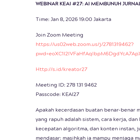
WEBINAR KEAI #27: AI MEMBUNUH JURNA
Time: Jan 8, 2026 19:00 Jakarta
Join Zoom Meeting
https://us02web.zoom.us/j/2781319462?
pwd=eoXC1l2IVFaHfAqIbpM6DgdYcA7ApX
Http://s.id/kreator27
Meeting ID: 278 131 9462
Passcode: KEAI27
Apakah kecerdasan buatan benar-benar m
yang rapuh adalah sistem, cara kerja, dan 
kecepatan algoritma, dan konten instan, 
mendasar: masihkah ia mampu menjaga ma