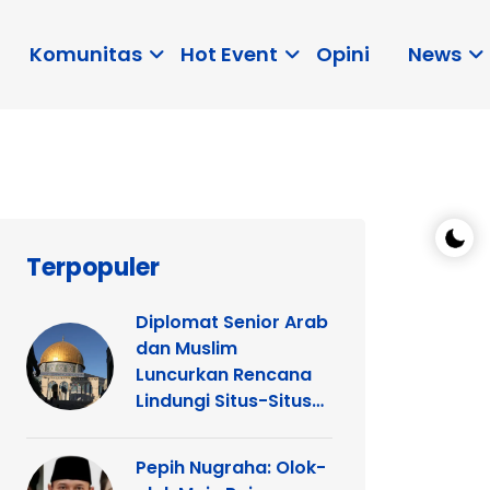
Komunitas
Hot Event
Opini
News
Terpopuler
Diplomat Senior Arab
dan Muslim
Luncurkan Rencana
Lindungi Situs-Situs
Keagamaan Islam
dan Kristen di
Pepih Nugraha: Olok-
Yerusalem