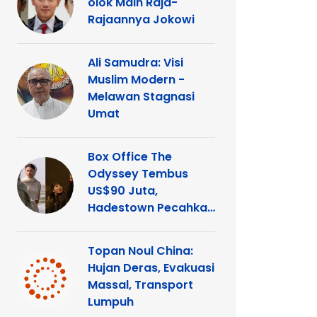
olok Main Raja-
Rajaannya Jokowi
Ali Samudra: Visi
Muslim Modern -
Melawan Stagnasi
Umat
Box Office The
Odyssey Tembus
US$90 Juta,
Hadestown Pecahkan
Rekor
Topan Noul China:
Hujan Deras, Evakuasi
Massal, Transport
Lumpuh