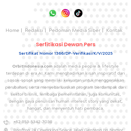
Home
Redaksi
Pedoman Media Siber
Kontak
Serfitikasi Dewan Pers
Sertifikat Nomor 1366/DP-Verifikasi/K/V/2025
OrbitIndonesia.com
adalah media people & lifestyle
terdepan di era AI. Kami menghadirkan kisah inspiratif dari
sosok-sosok yang memiliki kekuatan untuk menggerakkan
perubahan, serta menyebarluaskan program berdampak dari
sektor bisnis, lembaga pemerintahan, juga komunitas,
dengan gaya penulisan human interest story yang dekat,
hangat, dan menyentuh hati pembaca.
+62 853-5342-7038
Rooftop 24 Coworking Space Jalan Genteng Ijo Nomor