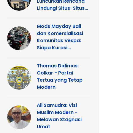
Luncurkan Rencana
Lindungi Situs-Situs
Keagamaan Islam
dan Kristen di
Mods Mayday Bali
Yerusalem
dan Komersialisasi
Komunitas Vespa:
Siapa Kurasi
Panggung
Thomas Didimus:
Golkar - Partai
Tertua yang Tetap
Modern
Ali Samudra: Visi
Muslim Modern -
Melawan Stagnasi
Umat