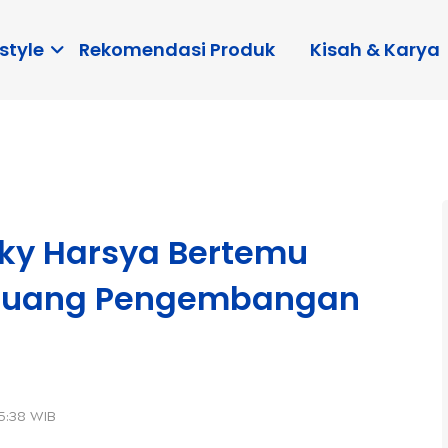
style
Rekomendasi Produk
Kisah & Karya
fky Harsya Bertemu
Peluang Pengembangan
m
5:38 WIB