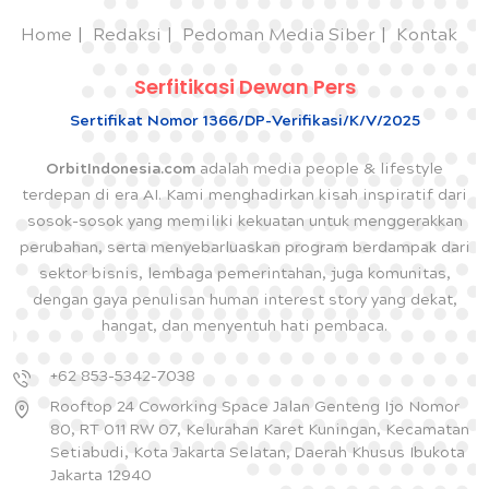
Home
Redaksi
Pedoman Media Siber
Kontak
Serfitikasi Dewan Pers
Sertifikat Nomor 1366/DP-Verifikasi/K/V/2025
OrbitIndonesia.com
adalah media people & lifestyle
terdepan di era AI. Kami menghadirkan kisah inspiratif dari
sosok-sosok yang memiliki kekuatan untuk menggerakkan
perubahan, serta menyebarluaskan program berdampak dari
sektor bisnis, lembaga pemerintahan, juga komunitas,
dengan gaya penulisan human interest story yang dekat,
hangat, dan menyentuh hati pembaca.
+62 853-5342-7038
Rooftop 24 Coworking Space Jalan Genteng Ijo Nomor
80, RT 011 RW 07, Kelurahan Karet Kuningan, Kecamatan
Setiabudi, Kota Jakarta Selatan, Daerah Khusus Ibukota
Jakarta 12940