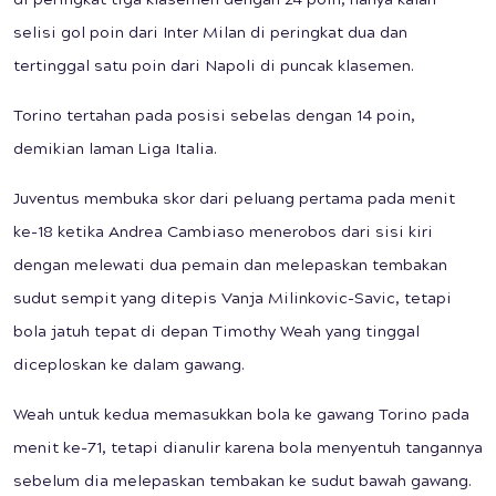
di peringkat tiga klasemen dengan 24 poin, hanya kalah
selisi gol poin dari Inter Milan di peringkat dua dan
tertinggal satu poin dari Napoli di puncak klasemen.
Torino tertahan pada posisi sebelas dengan 14 poin,
demikian laman Liga Italia.
Juventus membuka skor dari peluang pertama pada menit
ke-18 ketika Andrea Cambiaso menerobos dari sisi kiri
dengan melewati dua pemain dan melepaskan tembakan
sudut sempit yang ditepis Vanja Milinkovic-Savic, tetapi
bola jatuh tepat di depan Timothy Weah yang tinggal
diceploskan ke dalam gawang.
Weah untuk kedua memasukkan bola ke gawang Torino pada
menit ke-71, tetapi dianulir karena bola menyentuh tangannya
sebelum dia melepaskan tembakan ke sudut bawah gawang.