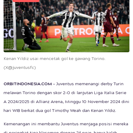
Kenan Yildiz usai mencetak gol ke gawang Torino.
(X@juventusfc)
ORBITINDONESIA.COM -
Juventus memenangi derby Turin
melawan Torino dengan skor 2-0 di lanjutan Liga Italia Serie
A 2024/2025 di Allianz Arena, Minggu 10 November 2024 dini
hari WIB berkat dua gol Timothy Weah dan Kenan Yıldız.
Kemenangan ini membantu Juventus menjaga posisi mereka