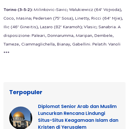
Torino (3-5-2):
Milinkovic-Savic; Walukiewicz (64’ Vojvoda),
Coco, Masina; Pedersen (75’ Sosa), Linetty, Ricci (64’ Njie),
Ilic (46’ Gineitis), Lazaro (82’ Karamoh); Vlasic; Sanabria. A
disposizione: Paleari, Donnarumma, Maripan, Dembele,
Tameze, Ciammaglichella, Bianay, Gabellini. Pelatih: Vanoli
***
Terpopuler
Diplomat Senior Arab dan Muslim
Luncurkan Rencana Lindungi
Situs-Situs Keagamaan Islam dan
Kristen di Yerusalem