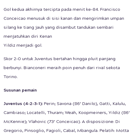
Gol kedua akhirnya tercipta pada menit ke-84. Francisco
Conceicao menusuk di sisi kanan dan mengirimkan umpan
silang ke tiang jauh yang disambut tandukan sembari
menjatuhkan diri Kenan
Yildiz menjadi gol.
Skor 2-0 untuk Juventus bertahan hingga pluit panjang
berbunyi. Bianconeri meraih poin penuh dari rival sekota
Torino.
Susunan pemain
Juventus (4-2-3-1):
Perin; Savona (86’ Danilo), Gatti, Kalulu,
Cambiaso; Locatelli, Thuram; Weah, Koopmeiners, Yildiz (86’
McKennie); Vlahovic (73’ Conceicao). A disposizione: Di
Gregorio, Pinsoglio, Fagioli, Cabal, Mbangula. Pelatih: Motta