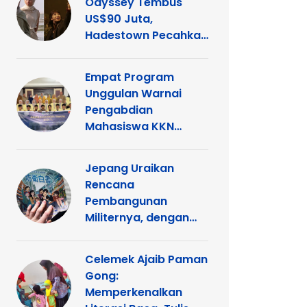
Odyssey Tembus
US$90 Juta,
Hadestown Pecahkan
Rekor
Empat Program
Unggulan Warnai
Pengabdian
Mahasiswa KKN
Tematik UNP di
Kelurahan Ganting
Jepang Uraikan
Rencana
Pembangunan
Militernya, dengan
Alasan Ancaman dari
Tiongkok, Rusia dan
Celemek Ajaib Paman
Korea Utara
Gong:
Memperkenalkan