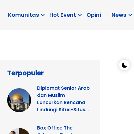
Komunitas
Hot Event
Opini
News
Terpopuler
Diplomat Senior Arab
dan Muslim
Luncurkan Rencana
Lindungi Situs-Situs
Keagamaan Islam
dan Kristen di
Box Office The
Yerusalem