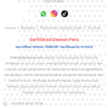
Ikuti Kami
Home
Redaksi
Pedoman Media Siber
Kontak
Serfitikasi Dewan Pers
Sertifikat Nomor 1366/DP-Verifikasi/K/V/2025
OrbitIndonesia.com
adalah media people & lifestyle
terdepan di era AI. Kami menghadirkan kisah inspiratif dari
sosok-sosok yang memiliki kekuatan untuk menggerakkan
perubahan, serta menyebarluaskan program berdampak dari
sektor bisnis, lembaga pemerintahan, juga komunitas,
dengan gaya penulisan human interest story yang dekat,
hangat, dan menyentuh hati pembaca.
+62 853-5342-7038