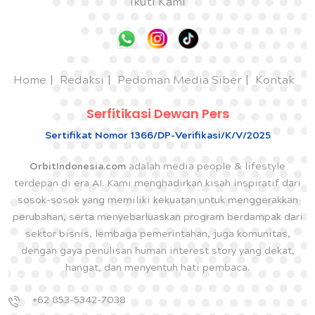
Ikuti Kami
Home
Redaksi
Pedoman Media Siber
Kontak
Serfitikasi Dewan Pers
Sertifikat Nomor 1366/DP-Verifikasi/K/V/2025
OrbitIndonesia.com
adalah media people & lifestyle
terdepan di era AI. Kami menghadirkan kisah inspiratif dari
sosok-sosok yang memiliki kekuatan untuk menggerakkan
perubahan, serta menyebarluaskan program berdampak dari
sektor bisnis, lembaga pemerintahan, juga komunitas,
dengan gaya penulisan human interest story yang dekat,
hangat, dan menyentuh hati pembaca.
+62 853-5342-7038