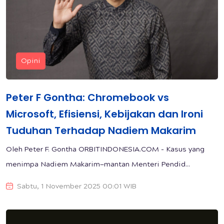
Opini
Peter F Gontha: Chromebook vs
Microsoft, Efisiensi, Kebijakan dan Ironi
Tuduhan Terhadap Nadiem Makarim
Oleh Peter F. Gontha ORBITINDONESIA.COM - Kasus yang
menimpa Nadiem Makarim—mantan Menteri Pendid...
Sabtu, 1 November 2025 00:01 WIB