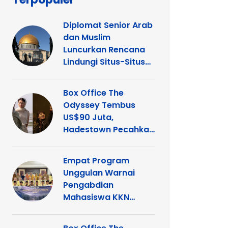
Diplomat Senior Arab
dan Muslim
Luncurkan Rencana
Lindungi Situs-Situs
Keagamaan Islam
dan Kristen di
Box Office The
Yerusalem
Odyssey Tembus
US$90 Juta,
Hadestown Pecahkan
Rekor
Empat Program
Unggulan Warnai
Pengabdian
Mahasiswa KKN
Tematik UNP di
Kelurahan Ganting