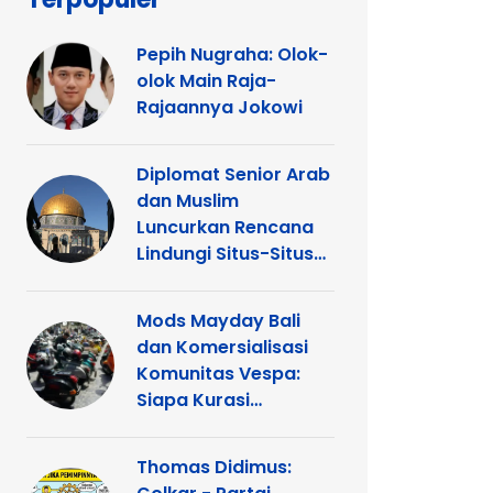
Pepih Nugraha: Olok-
olok Main Raja-
Rajaannya Jokowi
Diplomat Senior Arab
dan Muslim
Luncurkan Rencana
Lindungi Situs-Situs
Keagamaan Islam
dan Kristen di
Mods Mayday Bali
Yerusalem
dan Komersialisasi
Komunitas Vespa:
Siapa Kurasi
Panggung
Thomas Didimus: