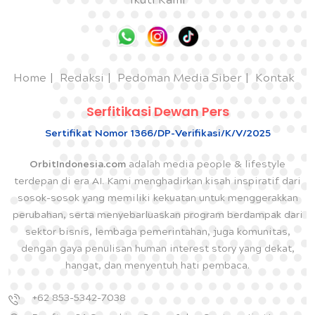
Ikuti Kami
Home
Redaksi
Pedoman Media Siber
Kontak
Serfitikasi Dewan Pers
Sertifikat Nomor 1366/DP-Verifikasi/K/V/2025
OrbitIndonesia.com
adalah media people & lifestyle
terdepan di era AI. Kami menghadirkan kisah inspiratif dari
sosok-sosok yang memiliki kekuatan untuk menggerakkan
perubahan, serta menyebarluaskan program berdampak dari
sektor bisnis, lembaga pemerintahan, juga komunitas,
dengan gaya penulisan human interest story yang dekat,
hangat, dan menyentuh hati pembaca.
+62 853-5342-7038